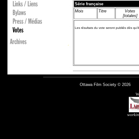
Série française
Mois
Titre
Votes
[totales]
Les résultats du vote seront publiés dès qu'i
Ottawa Film Society © 2026 fo
W
workin