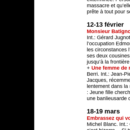
massacre et qu’ell
prête à tout pour 
12-13 février
Monsieur Batigno
Int.: Gérard Jugno
l’occupation Edmon
les circonstances l
ses deux cousines.
jusqu’à la frontière
+
Une femme de
Berri. Int.: Jean-P
Jacques, récemment
lentement dans la 
: Jeune fille cher
une banlieusarde q
18-19 mars
Embrassez qui v
Michel Blanc. Int.: