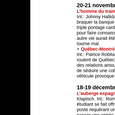
20-21 novemb
L’homme du trai
Int.: Johnny Hallid
braquer la banque 
triple pontage cardi
pour faire connais
autre vie aurait é
tourne mal.
+
Québec-Montré
Int.: Patrice Robita
roulent de Québec 
des relations amo
de séduire une col
véhicule provoque 
18-19 décemb
L’auberge espag
Klapisch. Int.: Ro
étudiant se fait of
poste requérant un