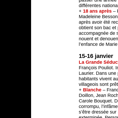
passer une année à
différentes national
+
18 ans après
– F
Madeleine Besson,
après avoir été recu
obtient son bac et
accompagnée de so
nouent et denouent
l’enfance de Marie 
15-16 janvier
La Grande Séduc
François Pouliot. 
Laurier. Dans une 
habitants vivent a
villageois sont prê
+
Blanche
– Franc
Doillon, Jean Roc
Carole Bouquet. D
corrompu, l’infâme 
s’être dressée sur
exterminée. Person