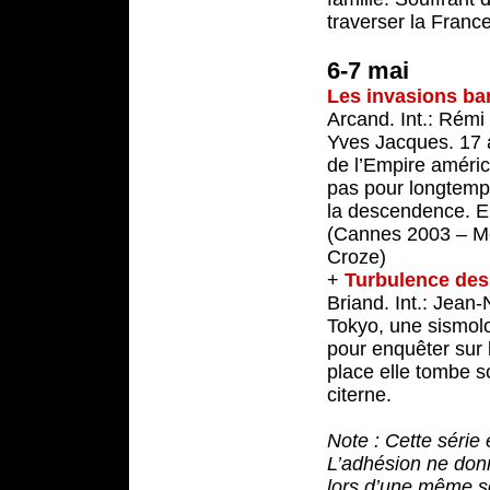
traverser la Franc
6-7 mai
Les invasions ba
Arcand. Int.: Rém
Yves Jacques. 17 a
de l’Empire américa
pas pour longtemps.
la descendence. Ent
(Cannes 2003 – Meil
Croze)
+
Turbulence des 
Briand. Int.: Jean
Tokyo, une sismolo
pour enquêter sur 
place elle tombe s
citerne.
Note : Cette série 
L’adhésion ne donne
lors d’une même so