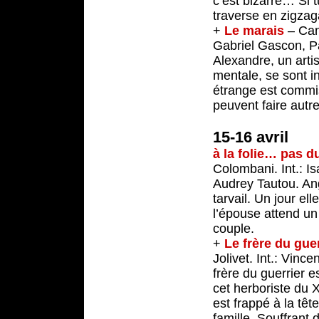
c’est bizarre… Si t
traverse en zigzag
+
Le marais
– Can
Gabriel Gascon, Pa
Alexandre, un arti
mentale, se sont i
étrange est commis
peuvent faire aut
15-16 avril
à la folie… pas d
Colombani. Int.: I
Audrey Tautou. Ang
tarvail. Un jour e
l’épouse attend un 
couple.
+
Le frère du guer
Jolivet. Int.: Vin
frère du guerrier e
cet herboriste du XI
est frappé à la têt
famille. Souffrant 