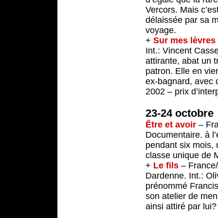
Vercors. Mais c’est
délaissée par sa mè
voyage.
+
Sur mes lèvres
Int.: Vincent Cass
attirante, abat un
patron. Elle en vi
ex-bagnard, avec q
2002 – prix d’inter
23-24 octobre
Être et avoir
– Fra
Documentaire. à l’
pendant six mois, 
classe unique de 
+
Le fils
– France/
Dardenne. Int.: Ol
prénommé Francis?
son atelier de menu
ainsi attiré par lu