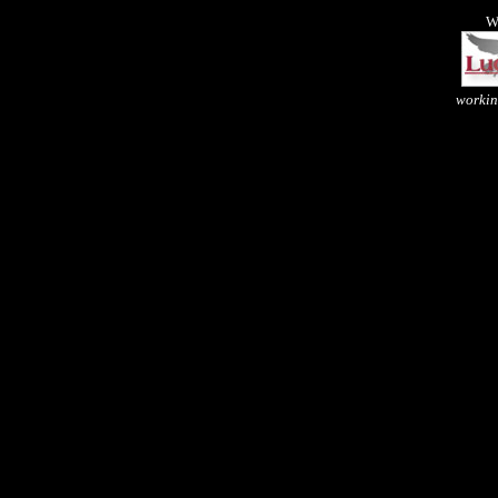
W
workin