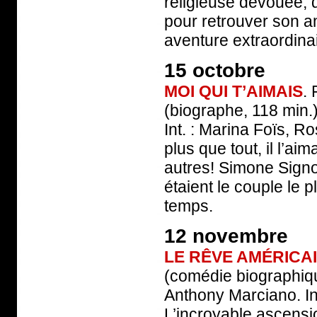
religieuse dévouée, 
pour retrouver son a
aventure extraordin
15 octobre
MOI QUI T’AIMAIS
.
(biographe, 118 min.)
Int. : Marina Foïs, R
plus que tout, il l’aim
autres! Simone Sign
étaient le couple le p
temps.
12 novembre
LE RÊVE AMÉRICA
(comédie biographiqu
Anthony Marciano. In
L’incroyable ascensi