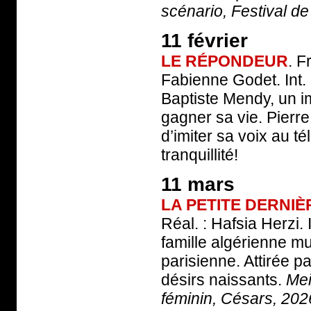
scénario, Festival d
11 février
LE RÉPONDEUR
. F
Fabienne Godet. Int. 
Baptiste Mendy, un im
gagner sa vie. Pierr
d’imiter sa voix au té
tranquillité!
11 mars
LA PETITE DERNIÈ
Réal. : Hafsia Herzi. 
famille algérienne m
parisienne. Attirée par
désirs naissants.
Mei
féminin, Césars, 202