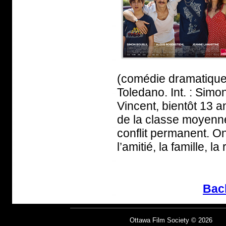
(comédie dramatique,
Toledano. Int. : Simo
Vincent, bientôt 13 a
de la classe moyenne
conflit permanent. O
l’amitié, la famille, l
Bac
Ottawa Film Society © 2026 fo